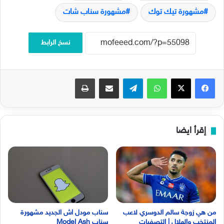
مشهورة تيك توك
مشهورة سناب شات
نسخ الرابط
فيسبوك
‫X
واتساب
تيلقرام
مشاركة عبر البريد
طباعة
إقرأ ايضا
من هي زوجة سالم الدوسري لاعب
سناب مودل اش الجديد مشهورة
المنتخب والهلال | التصفيات
سناب Model Ash