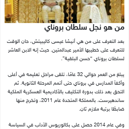
من هو نجل سلطان بروناي
بعد التعرف على من هي أنيشا عيسى كاليبيتش، حان الوقت
للتعرف على خطيبها الأمير عبدالمتين. حيث إنه الابن العاشر
لسلطان بروناي “حسن البلقية”.
يبلغ من العمر حوالي 32 عامًا، تلقى مراحل تعليمه في أعلى
وأكفأ المدارس في بروناي حتى أتمم المرحلة الثانوية. ثم
التحق بعد ذلك بدورة التكليف بالأكاديمية العسكرية الملكية
ساندهيرست. بالمملكة المتحدة عام 2011، وتخرج منها
ضابطًا برتبة ملازم ثان.
وفي عام 2014 حصل على بكالوريوس الآداب في السياسة