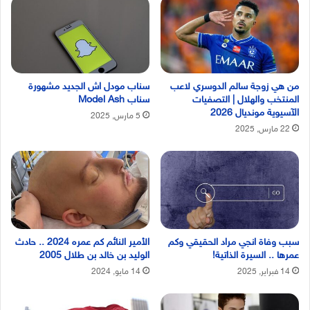
من هي زوجة سالم الدوسري لاعب
سناب مودل اش الجديد مشهورة
المنتخب والهلال | التصفيات
سناب Model Ash
الآسيوية مونديال 2026
5 مارس, 2025
22 مارس, 2025
سبب وفاة انجي مراد الحقيقي وكم
الأمير النائم كم عمره 2024 .. حادث
عمرها .. السيرة الذاتية!
الوليد بن خالد بن طلال 2005
14 فبراير, 2025
14 مايو, 2024