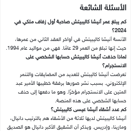
الأسئلة الشائعة
كم يبلغ عمر أنيشا كاليبيتش صاحبة أول زفاف ملكي في
2024؟
الآنسة أنيشا كاليبيتش في أواخر العقد الثاني من عمرها،
حيث إنها تبلغ من العمر 29 عامًا. فهي من مواليد عام 1994.
لماذا حذفت أنيشا كاليبيتش حسابها الشخصي على
الانستجرام؟
تعرضت أنيشا كاليبتش للعديد من المضايقات والتنمر
الإلكتروني. بسبب نشر صورها برفقة خطيبها الأمير عبد
المتين على الانستجرام مؤخرًا. وهو ما دفعها إلى حذف
حسابها الشخصي على هذه المنصة.
كم عدد أشقاء أنيشا عيسى كاليبيتش؟
أنيشا كاليبيتش لديها ثلاثة من الأشقاء هم بالترتيب دانيال،
ومارينا، وإدريس. ويذكر أن الشقيق الأكبر دانيال هو الصديق