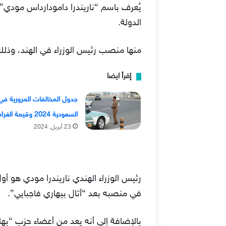
الدولة.
منها منصب رئيس الوزراء في الهند، وذلك منذ عام 2014 بعدما شغله 13 شخصًا قبله. ومن الجدير بالذكر أن
إقرأ ايضا
جدول المخالفات المرورية في
السعودية 2024 وقيمة الغرامات
23 أبريل, 2024
رئيس الوزراء الهندي ناريندرا مودي هو أ
في منصبه بعد “أتال بيهاري فاجبايي”.
بالإضافة إلى أنه يعد من أعضاء حزب “بها