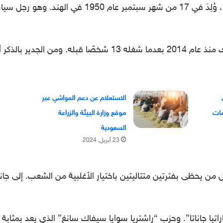
يُعرف باسم “ناريندرا دامودارداس مودي”، وُلِدَ في 17 
ه ما زال يعتليه حتى الآن.
الاستعلام عن دعم المواشي عبر
موقع وزارة البيئة والزراعة
السعودية
23 أبريل, 2024
ول من يحظى بفترتين متتاليتين باختيار الأغلبية من الشعب. إلى
راتيا جاناتا”. وحزب “راشتريا سوايا سيفاك سانغ” الذي يعد بمث