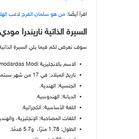
اقرأ أيضًا:
من هو سلمان الفرج لاعب الهل
السيرة الذاتية ناريندرا مودي
سوف نعرض لكم فيما يلي السيرة الذاتية ن
الاسم بالانجليزية Narendrabhai Damodardas Modi.
تاريخ الميلاد: في 17 من شهر سبتمبر عام 1950، أي أن عمره 73 عامًا.
الجنسية: الهندية.
الديانة: الهندوسية.
اللغة الأساسية: الكجراتية.
اللغات المصاحبة: الإنجليزية، والهندي
الطول: 1.78 مترًا، و5.7 قدمًا.