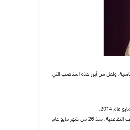
ياسية. ولعل من أبرز هذه المناصب التي
كذلك من بين الوظائف التي تقلدها مودي، منصب وزارة شؤون الموظفين والمظالم العامة والمعاشات التقاعدية، منذ 26 من شهر مايو عام