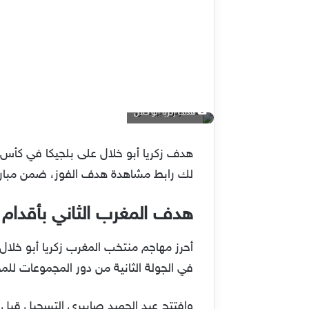
هدف زكريا أبو خلال
لك رابط مشاهدة هدف الفوز، ضمن مباريات ا
هدف المغرب الثاني بأقدام 
أحرز مهاجم منتخب المغرب زكريا أبو خلال،
في الجولة الثانية من دور المجموعات للمجم
وافتتح عبد الحميد صابيري التسجيل قبل 19 دقيقة فقط من هدف الفوز، على ملعب الثُمامة الذي احتضن أحداث اللقاء