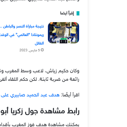
إقرأ ايضا
نتيجة مباراة النصر والباطن ..
ريمونتادا “العالمي” في الوق
القاتل
5 مارس, 2023
وكان حكيم زياش، لاعب وسط المغرب ونادي
رائعة من ضربة ثابتة. لكن حكم اللقاء ألغى الهدف بعد
اقرأ أيضًا:
هدف عبد الحميد صابيري على بلجي
رابط مشاهدة جول زكريا أبو خ
يمكنك مشاهدة هدف فوز المغرب بأقدام 