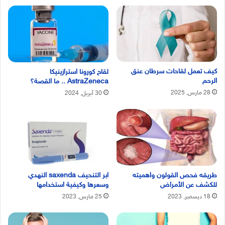
كيف تعمل لقاحات سرطان عنق
لقاح كورونا استرازينيكا
الرحم
AstraZeneca .. ما القصة؟
28 مارس, 2025
30 أبريل, 2024
طريقه فحص القولون واهميته
ابر التنحيف saxenda النهدي
للكشف عن الأمراض
وسعرها وكيفية استخدامها
18 ديسمبر, 2023
25 مارس, 2023