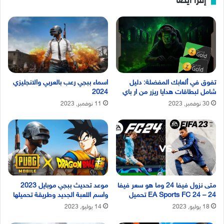
إقرأ ايضا
تفوق في ألعابك المفضلة: دليل
اسماء ببجي رعب بالعربي والانجليزي
شامل لبطاقات هدايا ريزر من ار باي
2024
30 نوفمبر, 2023
11 نوفمبر, 2023
متى نزول فيفا 24 وما هو سعر فيفا
موعد تحديث ببجي موبايل 2023
24 – EA Sports FC 24 تحميل
واسم اللعبة الجديد وطريقة تحميلها
18 يوليو, 2023
14 يوليو, 2023