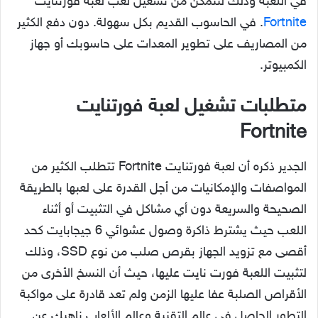
في اللعبة وذلك لتتمكن من تشغيل لعب لعبة فورتنايت
Fortnite
. في الحاسوب القديم بكل سهولة. دون دفع الكثير
من المصاريف على تطوير المعدات على حاسوبك أو جهاز
الكمبيوتر.
متطلبات تشغيل لعبة فورتنايت
Fortnite
الجدير ذكره أن لعبة فورتنايت Fortnite تتطلب الكثير من
المواصفات والإمكانيات من أجل القدرة على لعبها بالطريقة
الصحيحة والسريعة دون أي مشاكل في التثبيت أو أثناء
اللعب حيث يشترط ذاكرة وصول عشوائي 6 جيجابايت كحد
أقصى مع تزويد الجهاز بقرص صلب من نوع SSD، وذلك
لتثبيت اللعبة فورت نايت عليها، حيث أن النسخ الأخرى من
الأقراص الصلبة عفا عليها الزمن ولم تعد قادرة على مواكبة
التطور الحاصل في عالم التقنية وعالم الألعاب ناهيك عن