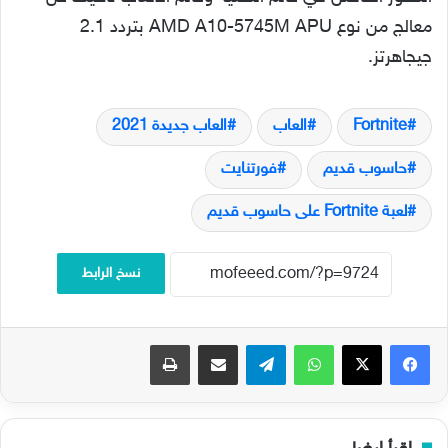
معالج من نوع AMD A10-5745M APU بتردد 2.1
جيجاهرتز.
Fortnite
العاب
العاب جديدة 2021
حاسوب قديم
فورتنايت
لعبة Fortnite على حاسوب قديم
نسخ الرابط
فيسبوك
‫X
واتساب
تيلقرام
مشاركة عبر البريد
طباعة