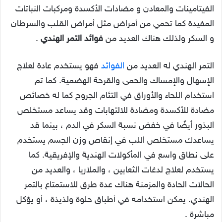
الفيتامينات والمعادن و
مضادات الأكسدة
ومركبات النباتات
المفيدة
كما تحمي من أمراض مثل أمراض القلب والسرطان
و السكر ولذلك هناك العديد من
فوائد
التمر الهندي
.
التمر الهندي له العديد من
الفوائد
فهو يستخدم عادة لعلاج
الإسهال والإمساك والحمى والقرحة الهضمية. كما تم
استخدام اللحاء والأوراق في التئام الجروح كما له خصائص
مضادة للأكسدة ومضادة للالتهابات وقد يساعد مستخلص
البذور أيضًا في خفض نسبة السكر في الدم ، بينما قد
يساعدك مستخلص اللب في إنقاص وزن الجسم يستخدم
على نطاق واسع في المأكولات الهندية والإفريقية. كما
يستخدم لعلاج لدغات الثعابين ، والملاريا ، والعديد من
الحالات الحادة والمزمنة
هناك عدة طرق للاستمتاع بالتمر
الهندي. يمكن استخدامه في أطباق حلوة ولذيذة ، أو يؤكل
مباشرة .