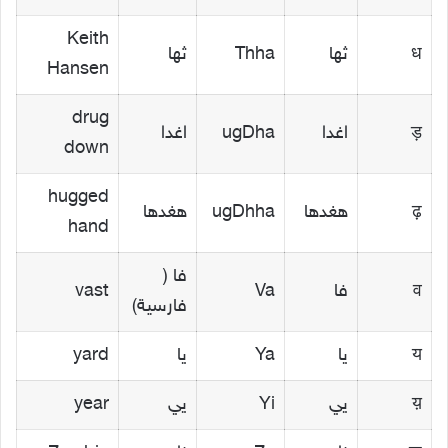
Keith
ध
ثها
Thha
ثها
Hansen
drug
ड़
اغدا
ugDha
اغدا
down
hugged
ढ़
هغدها
ugDhha
هغدها
hand
فا (
व
فا
Va
vast
فارسية)
य
يا
Ya
يا
yard
य़
يي
Yi
يي
year