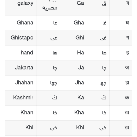
ग
ق
Ga
galaxy
مصرية
घ
غا
Gha
غا
Ghana
ग़
غي
Ghi
غي
Ghistapo
ह
ها
Ha
ها
hand
ज
جا
Ja
جا
Jakarta
झ
جها
Jha
جها
Jhahan
क
كَ
Ka
كَ
Kashmir
ख
خا
Kha
خا
Khan
ख़
خي
Khi
خي
Khi