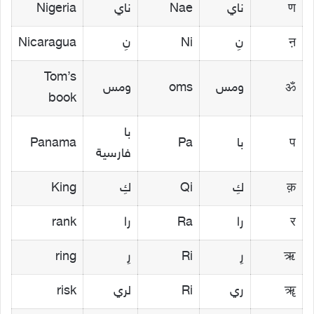
ण
ناي
Nae
ناي
Nigeria
ऩ
نِ
Ni
نِ
Nicaragua
Tom’s
ॐ
ومس
oms
ومس
book
با
प
با
Pa
Panama
فارسية
क़
كِ
Qi
كِ
King
र
را
Ra
را
rank
ऋ
رِ
Ri
رِ
ring
ॠ
ري
Ri
لري
risk