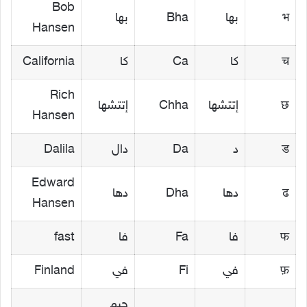
Bob
भ
بها
Bha
بها
Hansen
च
كا
Ca
كا
California
Rich
छ
إتتشها
Chha
إتتشها
Hansen
ड
د
Da
دال
Dalila
Edward
ढ
دها
Dha
دها
Hansen
फ
فا
Fa
فا
fast
फ़
في
Fi
في
Finland
جيم