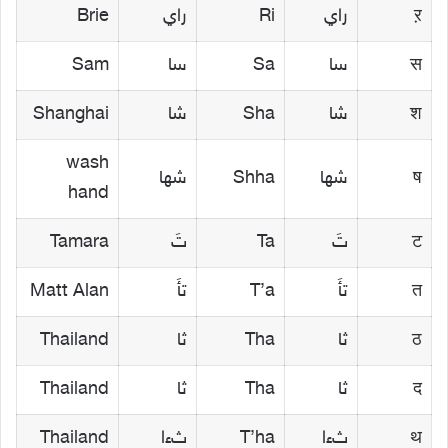
ऱ
راي
Ri
راي
Brie
स
سا
Sa
سا
Sam
श
شا
Sha
شا
Shanghai
wash
ष
شها
Shha
شها
hand
ट
تَ
Ta
تَ
Tamara
त
تأَ
T’a
تأَ
Matt Alan
ठ
ثا
Tha
ثا
Thailand
द
ثا
Tha
ثا
Thailand
थ
ثءا
T’ha
ثءا
Thailand