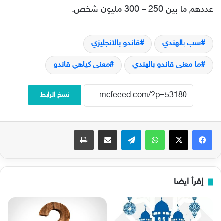
عددهم ما بين 250 – 300 مليون شخص.
سب بالهندي
قاندو بالانجليزي
ما معنى قاندو بالهندي
معنى كياهي قاندو
نسخ الرابط
فيسبوك
‫X
واتساب
تيلقرام
مشاركة عبر البريد
طباعة
إقرأ ايضا