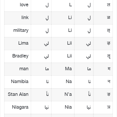
ल
ل
L
ل
love
ळ
لِ
Li
لِ
link
ऌ
لِ
Li
لِ
military
ऴ
لي
Lii
لي
Lima
ॡ
لي
Lii
لي
Bradley
म
ما
Ma
ما
man
न
نا
Na
نا
Namibia
ङ
نأَ
N’a
نأَ
Stan Alan
ञ
نيا
Nia
نيا
Niagara