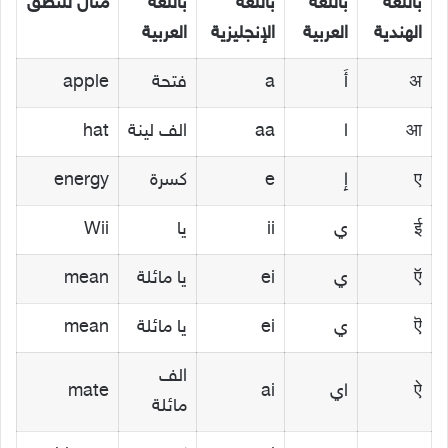
باللغة
باللغة
باللغة
باللغة
مثال للنطق
الهندية
العربية
الإنجليزية
العربية
अ
أَ
a
فتحة
apple
आ
ا
aa
الف لينة
hat
ए
إِ
e
كسرة
energy
ई
ي
ii
يا
Wii
ऍ
ي
ei
يا مائلة
mean
ऎ
ي
ei
يا مائلة
mean
الف
ऐ
اي
ai
mate
مائلة