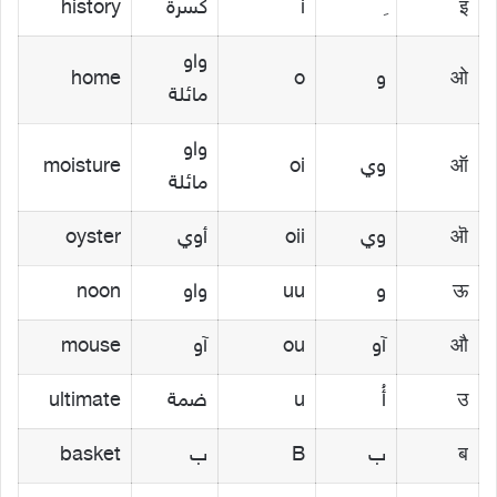
इ
i
كسرة
history
واو
ओ
و
o
home
مائلة
واو
ऑ
وي
oi
moisture
مائلة
ऒ
وي
oii
أوي
oyster
ऊ
و
uu
واو
noon
औ
آو
ou
آو
mouse
उ
أُ
u
ضمة
ultimate
ब
ب
B
ب
basket