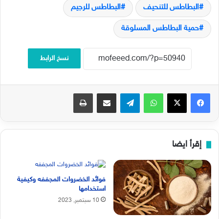
البطاطس للتنحيف
البطاطس للرجيم
حمية البطاطس المسلوقة
نسخ الرابط
فيسبوك
‫X
واتساب
تيلقرام
مشاركة عبر البريد
طباعة
إقرأ ايضا
فوائد الخضروات المجففه وكيفية
استخدامها
10 سبتمبر, 2023