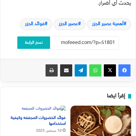
يحدث أي أضرار.
أهمية عصير الجزر
عصير الجزر
فوائد الجزر
نسخ الرابط
فيسبوك
‫X
واتساب
تيلقرام
مشاركة عبر البريد
طباعة
إقرأ ايضا
فوائد الخضروات المجففه وكيفية
استخدامها
10 سبتمبر, 2023