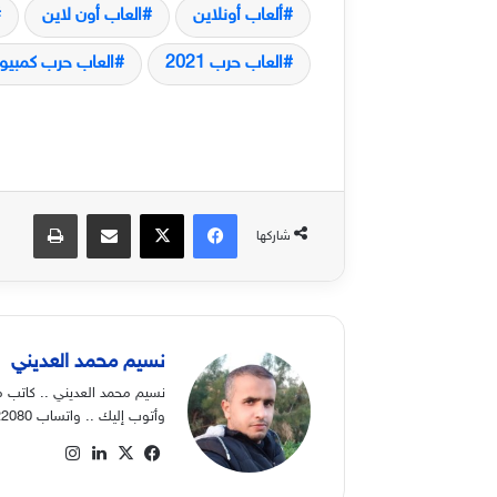
ألعاب أونلاين
العاب أون لاين
العاب حرب 2021
العاب حرب كمبيوت
فيسبوك
‫X
مشاركة عبر البريد
طباعة
شاركها
نسيم محمد العديني
نسيم محمد العديني .. كاتب م
وأتوب إليك .. واتساب 00970568822080
‫X
فيسبوك
لينكدإن
انستقرام