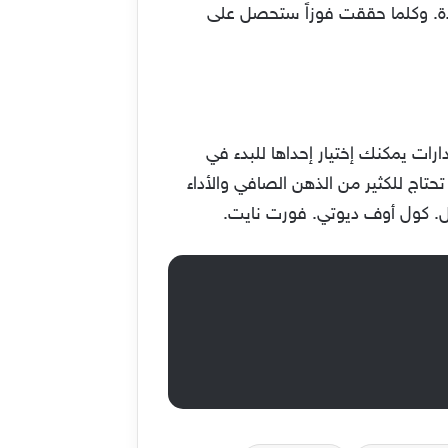
ددة. وكلما حققت فوزاً ستحصل على
 عبر الكمبيوتر العامل بنظام ويندوز 10 وغيرها من الإصدارات يمكنك إختيار إحداها للبدء في
تحتاج للكثير من الذهن الصافي والأداء
يل. كول أوف ديوتي. فورت نايت.