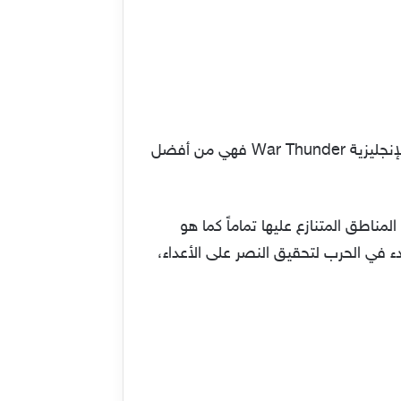
ما زلنا مع أفضل ألعاب حرب للكمبيوتر اون لاين 2021 وهذه المرة مع لعبة أكثر من رائعة وهي ور ثندر أو بالإنجليزية War Thunder فهي من أفضل
مناطق المتنازع عليها تماماً كما هو
دء في الحرب لتحقيق النصر على الأعداء،