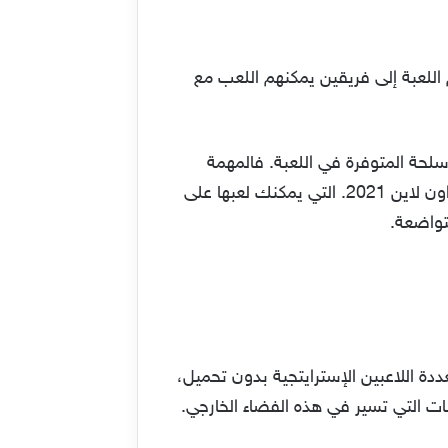
 وهذه المرة مع لعبة Crossfire. كروس فاير. وتنقسم اللعبة إلى فريقين يمكنهم اللعب مع
سلحة المتوفرة في اللعبة. فالمهمة
الرئيسية هي البقاء على قيد الحياة لأكبر قدر ممكن للفوز في النهاية. فهي من ضمن ألعاب حرب للكمبيوتر اون لاين 2021. التي يمكنك لعبها على
Sta. وهي من ضمن ألعاب الفيديو متعددة اللاعبين الإسترايتجية بدون تحميل،
ات التي تسير في هذه الفضاء الخارجي.