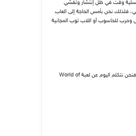
202 على الإطلاق وذلك لتتمكن من تسلية وقت في ظل إنتشار وتفشي
ي الحجر الصحي، فلذلك نحن بأمس الحاجة إلى العاب
ل وحرب للحاسوب أو اللاب توب المجانية
بعيداً عن ألعاب القتال والبقاء مثل كول أوف ديوتي، أو لعبة ببجي موبايل، فورتنايت، ماين كرافت وغيرها، فنحن نتكلم اليوم عن لعبة World of