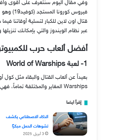
فيروس كو
قتال اون لاين للكبار لتسلية أوقاتنا ف
عبر نظام الويندوز والتي بإمكانك تنزيلها و
أفضل ألعاب حرب للكمبيوتر اون
1- لعبة World of Warships
Warships المغاير والمختلفة تماماً، فهي من الألعاب الرائعة في اللعب والأداء والإمكانيات والمتعة أيضاً.
إقرأ ايضا
الذكاء الاصطناعي يكشف
تشوهات الحمل مبكرًا
3 أبريل, 2025