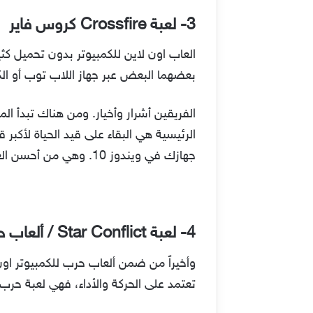
3- لعبة Crossfire كروس فاير
بعضهما البعض عبر جهاز اللاب توب أو الك
الفريقين أشرار وأخيار. ومن هناك تبدأ ال
جهازك في ويندوز 10. وهي من أحسن العاب حرب اون لاين للكمبيوتر للاجهزة الضعيفة ذات الإمكانيات المتواضعة.
4- لعبة Star Conflict / ألعاب حرب للكمبيوتر اون لاين
تعتمد على الحركة والأداء، فهي لعبة حر