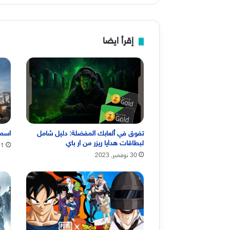
إقرأ ايضا
تفوق في ألعابك المفضلة: دليل شامل
اسماء
لبطاقات هدايا ريزر من ار باي
11 نوفمبر
30 نوفمبر, 2023