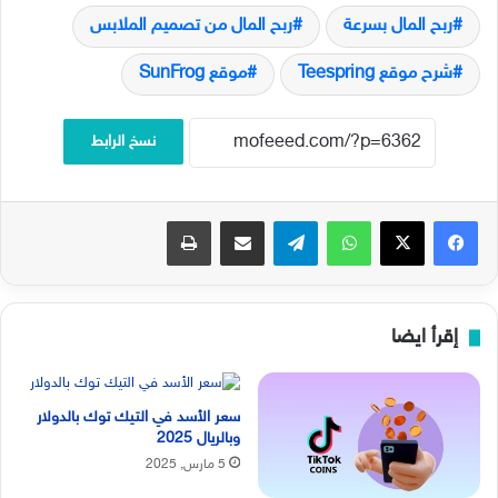
ربح المال بسرعة
ربح المال من تصميم الملابس
شرح موقع Teespring
موقع SunFrog
نسخ الرابط
فيسبوك
‫X
واتساب
تيلقرام
مشاركة عبر البريد
طباعة
إقرأ ايضا
سعر الأسد في التيك توك بالدولار
وبالريال 2025
5 مارس, 2025