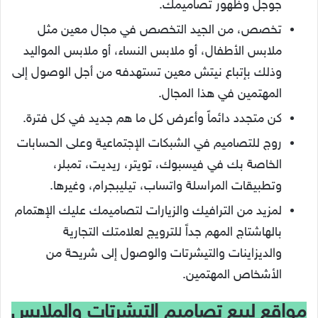
جوجل وظهور تصاميمك.
تخصص، من الجيد التخصص في مجال معين مثل
ملابس الأطفال، أو ملابس النساء، أو ملابس المواليد
وذلك بإتباع نيتش معين تستهدفه من أجل الوصول إلى
المهتمين في هذا المجال.
كن متجدد دائماً وأعرض كل ما هم جديد في كل فترة.
روج للتصاميم في الشبكات الإجتماعية وعلى الحسابات
الخاصة بك في فيسبوك، تويتر، ريديت، تمبلر،
وتطبيقات المراسلة واتساب، تيليبجرام، وغيرها.
لمزيد من الترافيك والزيارات لتصاميمك عليك الإهتمام
بالهاشتاج المهم جداً للترويج لعلامتك التجارية
والديزاينات والتيشرتات والوصول إلى شريحة من
الأشخاص المهتمين.
مواقع لبيع تصاميم التيشرتات والملابس