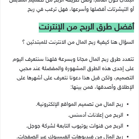
البلدان حول العالم، ولعل طريقة الربح من تصميم الملابس
أو التيشرتات أفضلها وأسرعها، فهل ترغب في ربح
أفضل طرق الربح من الإنترنت
السؤال هنا كيفية ربح المال من الانترنت للمبتدئين ؟
تتعدد طرق ربح المال مجانا وبسرعة فلهذا سنتعرف اليوم
على إحدى هذه الطرق المشهورة والمفضلة عند محبي
التصميم، ولكن قبل هذا دعونا نتعرف على أشهرها على
الإطلاق وأصدقها، فمن بينها:
ربح المال من تصميم المواقع الإلكترونية.
الربح من إعلانات أدسنس.
الربح من قنوات يوتيوب التابعة لشركة جوجل.
ربح المال من فيديوهات الفيسبوك عبر الصفحات.