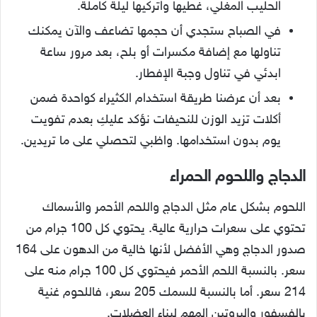
الحليب المغلي، غطيها واتركيها ليلة كاملة.
في الصباح ستجدي أن حجمها تضاعف والآن يمكنك
تناولها مع إضافة مكسرات أو بلح، بعد مرور ساعة
ابدئي في تناول وجبة الإفطار.
بعد أن عرضنا طريقة استخدام الكثيراء كواحدة ضمن
أكلات تزيد الوزن للنحيفات نؤكد عليكِ بعدم تفويت
يوم بدون استخدامها. واظبي لتحصلي على ما تريدين.
الدجاج واللحوم الحمراء
اللحوم بشكل عام مثل الدجاج واللحم الأحمر والأسماك
تحتوي على سعرات حرارية عالية. يحتوي كل 100 جرام من
صدور الدجاج وهي الأفضل لأنها خالية من الدهون على 164
سعر. بالنسبة اللحم الأحمر فيحتوي كل 100 جرام منه على
214 سعر. أما بالنسبة للسمك 205 سعر، فاللحوم غنية
بالفسفور والبروتين المهم لبناء العضلات.