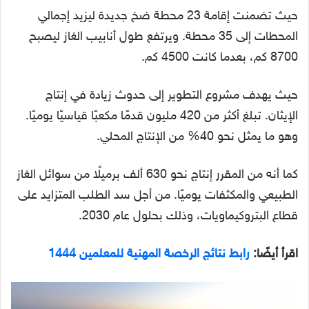
حيث تضمنت إقامة 23 محطة ضخ جديدة ليزيد إجمالي
المحطات إلى 35 محطة. ويرتفع طول أنابيب الغاز ليصبح
8700 كم، بعدما كانت 4500 كم.
حيث يهدف مشروع التطوير إلى حدوث زيادة في إنتاج
الإيثان. تبلغ أكثر من 420 مليون قدمًا مكعبًا قياسيًا يوميًا.
وهو ما يمثل نحو 40% من الإنتاج المحلي.
كما أنه من المقرر إنتاج نحو 630 ألف برميلًا من سوائل الغاز
الطبيعي والمكثفات يوميًا. من أجل سد الطلب المتزايد على
قطاع البتروكيماويات، وذلك بحلول عام 2030.
اقرأ أيضًا:
رابط نتائج الرخصة المهنية للمعلمين 1444