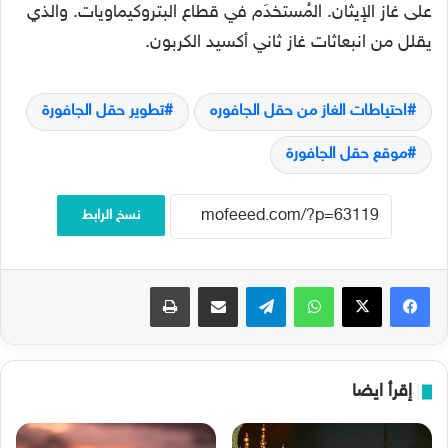
على غاز الإيثان. المُستخدَم في قطاع البتروكيماويات. والذي
يقلل من انبعاثات غاز ثاني أكسيد الكربون.
احتياطات الغاز من حقل الجافوره
تطوير حقل الجافورة
موقع حقل الجافورة
نسخ الرابط
فيسبوك
‫X
واتساب
تيلقرام
مشاركة عبر البريد
طباعة
إقرأ ايضا