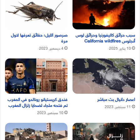
سبب حرائق كاليفورنيا وحرائق لوس
صرصور الليل؛ حقائق تعرفها لاول
أنجلوس California wildfires
مرة
10 يناير, 2025
4 ديسمبر, 2023
اعصار دانيال بث مباشر
فندق كريستيانو رونالدو في المغرب
تم فتحه ملجاء لضحايا زلزال المغرب
11 سبتمبر, 2023
10 سبتمبر, 2023