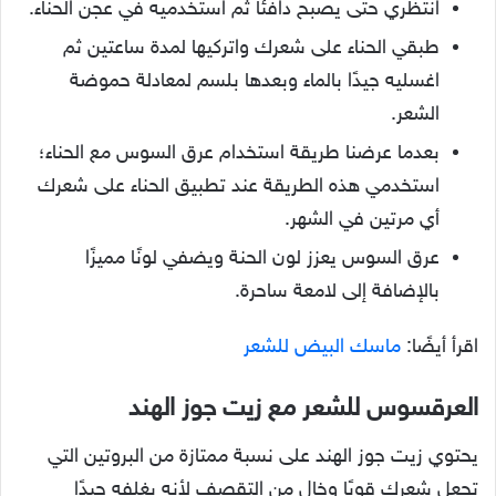
انتظري حتى يصبح دافئًا ثم استخدميه في عجن الحناء.
طبقي الحناء على شعرك واتركيها لمدة ساعتين ثم
اغسليه جيدًا بالماء وبعدها بلسم لمعادلة حموضة
الشعر.
بعدما عرضنا طريقة استخدام عرق السوس مع الحناء؛
استخدمي هذه الطريقة عند تطبيق الحناء على شعرك
أي مرتين في الشهر.
عرق السوس يعزز لون الحنة ويضفي لونًا مميزًا
بالإضافة إلى لامعة ساحرة.
اقرأ أيضًا:
ماسك البيض للشعر
العرقسوس للشعر مع زيت جوز الهند
يحتوي زيت جوز الهند على نسبة ممتازة من البروتين التي
تجعل شعرك قويًا وخالٍ من التقصف لأنه يغلفه جيدًا