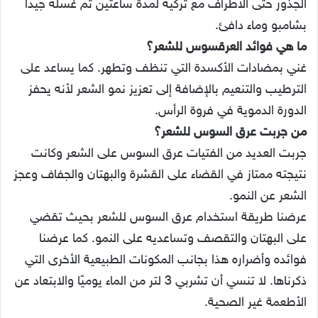
الجذور حتى الأطراف مع تركيه لمدة ساعتين ثم غسله جيدًا
بشامبو وماء دافئ.
ما هي فوائد العرقسوس للشعر؟
غني بمضادات الأكسدة التي تنظف وتطهر. كما يساعد على
الترطيب والتنعيم بالإضافة إلى تعزيز نمو الشعر لأنه يحفز
الدورة الدموية في فروة الرأس.
من جربت عرق السوس للشعر؟
جربت العديد من الفتيات عرق السوس على الشعر وكانت
نتيجته ممتاز في القضاء على القشرة والبهتان والجفاف وعجز
الشعر عن النمو.
عرضنا طريقة استخدام عرق السوس للشعر بحيث تقضي
على البهتان والتقصف وتساعديه على النمو. كما عرضنا
فوائده وأضراره هذا بجانب المكونات الطبيعية الأخرى التي
ذكرناها. لا تنسي أن تشربي 3 لتر من الماء يوميًا والابتعاد عن
الأطعمة غير الصحية.