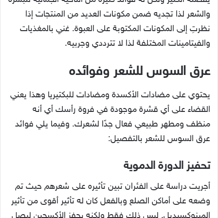
يفضله الكثير ولكن له فوائد كثيرة من الناحية الجمالية للبشرة
والشعر لذا تجديه ضمن مكونات العديد من المنتجات إذا
نظرتِ إلى المكونات المكتوبة على العبوة. غني بالمغذيات
والفيتامينات المختلفة لذا لا تترددي وجربيه.
عرق السوس للشعر وفوائده
يحتوي على مضادات الأكسدة ومضادات للبكتيريا وهذا يعني
القضاء على أي قشرة موجودة في فروة رأسك أي أنه
منظف ومطهر طبيعي فعال جدًا لشعرك. وفيما يلي فوائد
عرق السوس للشعر بالتفصيل:
تحفيز الدورة الدموية
أجريت دراسة على الفئران تبين تأثيره على شعرهم حيث تم
وضعه على أماكن الصلع وبالفعل كان له تأثير أقوى من تأثير
المينوكسيديل. ليس ذلك فقط ولكنه يحفز الأكسجين ليصل