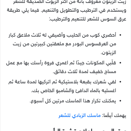
زيت الزيتون معروف بأنه من أكثر الزيوت الصديقة للشعر
ويستخدم في الترطيب والتطويل والتنعيم. فيما يلي طريقة
عرق السوس للشعر للتنعيم والترطيب:
أحضري كوب من الحليب وأضيفي له ثلاث ملاعق كبار
من العرقسوس البودر مع ملعقتين كبيرتين من زيت
الزيتون.
قلّبي المكونات جيدًا ثم اغمري فروة رأسك بها مع عمل
مساج خفيف لمدة ثلاث دقائق.
لفي شعرك بقبعة بلاستيكية ثم اتركيها لمدة ساعة ثم
اغسليه بالماء الدافئ والشامبو الخاص بك.
يمكنك تكرار هذا الماسك مرتين كل أسبوع.
يهمك أيضًا:
ماسك الزبادي للشعر