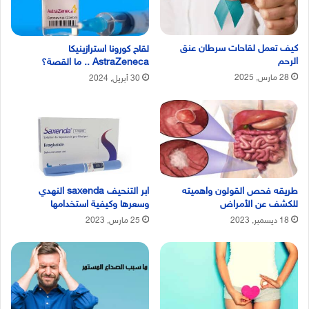
كيف تعمل لقاحات سرطان عنق
لقاح كورونا استرازينيكا
الرحم
AstraZeneca .. ما القصة؟
28 مارس, 2025
30 أبريل, 2024
طريقه فحص القولون واهميته
ابر التنحيف saxenda النهدي
للكشف عن الأمراض
وسعرها وكيفية استخدامها
18 ديسمبر, 2023
25 مارس, 2023