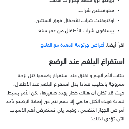
برونكو برو منظم لإفرازات الأنف.
مينوفيللين شراب.
اوكتوفنت شراب للأطفال فوق السنتين.
بيسلفون شراب للأطفال من عمر سنة.
اقرأ أيضا:
أعراض جرثومة المعدة مع العلاج
استفراغ البلغم عند الرضع
ينتاب الأم الهلع والقلق عند استفراغ رضيعها كتل لزجة
ممزوجة بالحليب فماذا يدل استفراغ البلغم عند الأطفال،
حيث قد تظن أن هناك خطر يهدد صغيرها، لكن الأمر بسيط
للغاية فهذه الكتل ما هي إلا بلغم نتج عن إصابة الرضيع بأحد
أمراض الجهاز التنفسي، وفيما يلي نستعرض أهم الأسباب
التي تؤدي لذلك: