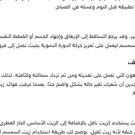
طبيقه قبل النوم وغسله في الصباح.
 وقد يرجع التساقط إلى الإرهاق وإجهاد الجسم أو الضغط النفس
مسم ليعمل على تعزيز حركة الدورة الدموية بحيث تصل إلى فروة
يف
هون التي تعمل على تغذيته ومن ثم تزداد سماكته وكثافته، لذلك 
دين أن شعرك تغير حاله بشكل واضح جدًا. بعدما عرفتِ فوائد ز
.
ث يستخدم كزيت ناقل بالإضافة إلى الزيت الأساسي الحار العطر
نقه لأنه زيت ثقيل. نوضح لكِ طريقة استخدام زيت السمسم للش