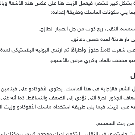
كل كبير للشعر؛ فيعمل الزيت هنا على عكس هذه الأشعة وبال
 فيما يلي مكونات الماسك وطريقة إعداده:
سمسم النقي، ربع كوب من جل الصبار الطازج.
لى نار هادئة لمدة خمس دقائق.
ى شعرك كاملاً جذورًا وأطرافًا ثم ارتدي البونيه البلاستيكي لمدة
بو مخفف بالماء، وكرري مرتين بالأسبوع.
ل
الشعر فالإجابة في هذا الماسك. يحتوي الأفوكادو على فيتامين ف
تهدف إضعاف الجذور الحرة التي تؤدي إلى الضعف والتساقط. كما أنه 
فه على الزيت. فيما يلي طريقة استخدام ماسك الأفوكادو وزيت 
ن من زيت السمسم.
لزيت واستمري في التقليب ليتكون لديكِ معجون كريمي يمكنك اس