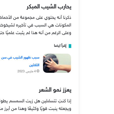
يحارب الشيب المبكر
ذكرنا أنه يحتوي على مجموعة من الأحماض
المكونات هي السبب في تأخيره لشيخوخة 
وعلى الرغم من أنه هذا لم يثبت علميًا ح
إقرأ ايضا
سبب ظهور الشيب في سن
الثلاثين
4 مارس, 2023
يعزز نمو الشعر
إذا كنتِ تتساءلين هل زيت السمسم يطول 
ويجعله ينبت قويًا وكثيفًا وهذا من أبرز