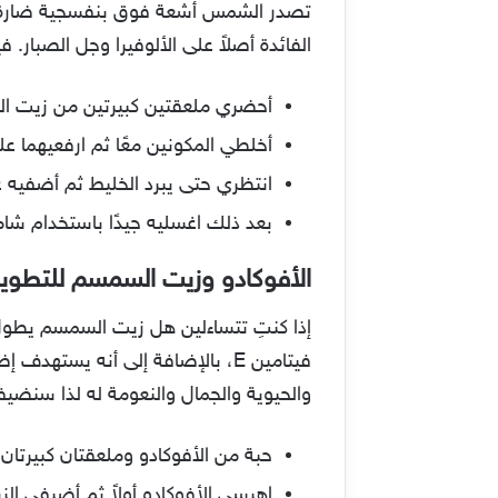
تصدر الشمس أشعة فوق بنفسجية ضارة بش
الفائدة أصلاً على الألوفيرا وجل الصبار.
أحضري ملعقتين كبيرتين من زيت ال
أخلطي المكونين معًا ثم ارفعيهما ع
انتظري حتى يبرد الخليط ثم أضفيه عل
بعد ذلك اغسليه جيدًا باستخدام شام
الأفوكادو وزيت السمسم للتطوي
إذا كنتِ تتساءلين هل زيت السمسم يطول 
فيتامين E، بالإضافة إلى أنه يس
والحيوية والجمال والنعومة له لذا سنضي
حبة من الأفوكادو وملعقتان كبيرتا
اهرسي الأفوكادو أولاً ثم أضيفي ا