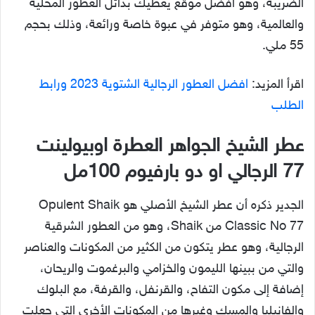
الضريبة، وهو أفضل موقع يعطيك بدائل العطور المحلية
والعالمية، وهو متوفر في عبوة خاصة ورائعة، وذلك بحجم
55 ملي.
اقرأ المزيد:
افضل العطور الرجالية الشتوية 2023 ورابط
الطلب
عطر الشيخ الجواهر العطرة اوبيولينت
77 الرجالي او دو بارفيوم 100مل
الجدير ذكره أن عطر الشيخ الأصلي هو Opulent Shaik
Classic No 77 من Shaik، وهو من العطور الشرقية
الرجالية، وهو عطر يتكون من الكثير من المكونات والعناصر
والتي من ببينها الليمون والخزامي والبرغموت والريحان،
إضافة إلى مكون التفاح، والقرنفل، والقرفة، مع البلوك
والفانيليا والمسك وغيرها من المكونات الأخرى التي جعلت