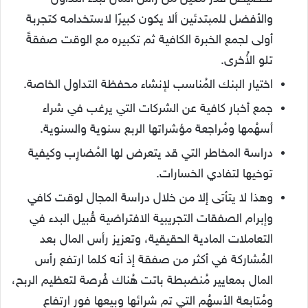
والأفضل للمبتدئين ألا يكون كبيرًا لاستخدامه كتجربة
أولى لجمع الخبرة الكافية ثم تكبيره مع الوقت صفقةً
تلو الأُخرى.
اختيار البنك المُناسب لإنشاء محفظة التداول الخاصة.
جمع أخبار كافية عن الشركات التي يرغب في شراء
أسهُمها ومُراجعة مؤشراتها الربع سنوية والسنوية.
دراسة المخاطر التي قد يتعرض لها المُضارِب وكيفية
توخيها لتفادي الخسارات.
وهذا لا يتأتى إلا من خلال دراسة المجال لوقت كافي
وإبرام الصفقات التجريبية الافتراضية قُبيل البدء في
التعاملات المادية الحقيقية، و
تعزيز رأس المال بعد
المُشاركة في أكثر من صفقة إذ أنه كلما ارتفع رأس
المال بمعايير مُنضبطة باتت هُناك فُرصة لتعظيم الربح،
و
مُتابعة الأسهُم التي تم شرائها وبيعها فور ارتفاع