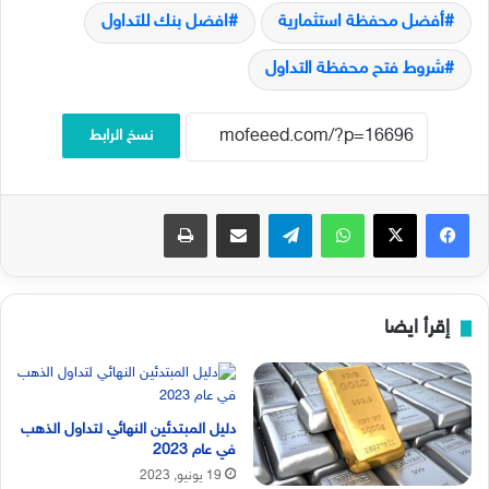
أفضل محفظة استثمارية
افضل بنك للتداول
شروط فتح محفظة التداول
نسخ الرابط
فيسبوك
‫X
واتساب
تيلقرام
مشاركة عبر البريد
طباعة
إقرأ ايضا
دليل المبتدئين النهائي لتداول الذهب
في عام 2023
19 يونيو, 2023