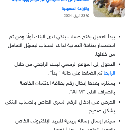
الاستعلام عن دعم المواشي عبر موقع وزارة البيئة
والزراعة السعودية
23 أبريل, 2024
يبدأ العميل بفتح حساب بنكي لدى البنك أولًا ومن ثم
استصدار بطاقة ائتمانية لذاك الحساب ليسهُل التعامل
من خلالها.
الدخول إلى الموقع الرسمي لبنك الراجحي من خلال
الرابط
ثم الضغط على خانة “ابدأ”.
يستلزم بعدها إدخال رقم بطاقة الائتمان الخاصة
بالصراف الآلي “ATM”.
الحرص على إدخال الرقم السري الخاص بالحساب البنكي
بشكل صحيح.
سيتم إرسال رسالة بريدية للبريد الإلكتروني الخاص
بالعميل تحتوي على رمز التفعيل.