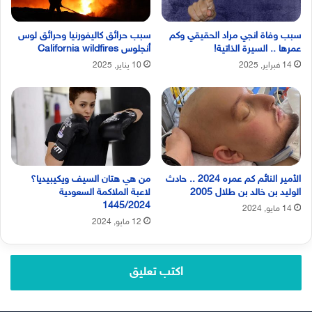
سبب وفاة انجي مراد الحقيقي وكم
سبب حرائق كاليفورنيا وحرائق لوس
عمرها .. السيرة الذاتية!
أنجلوس California wildfires
14 فبراير, 2025
10 يناير, 2025
الأمير النائم كم عمره 2024 .. حادث
من هي هتان السيف ويكيبيديا؟
الوليد بن خالد بن طلال 2005
لاعبة الملاكمة السعودية
1445/2024
14 مايو, 2024
12 مايو, 2024
اكتب تعليق