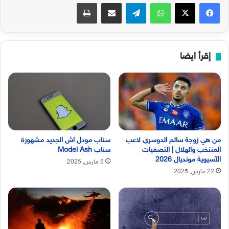
فيسبوك
‫X
واتساب
تيلقرام
مشاركة عبر البريد
طباعة
إقرأ ايضا
من هي زوجة سالم الدوسري لاعب
سناب مودل اش الجديد مشهورة
المنتخب والهلال | التصفيات
سناب Model Ash
الآسيوية مونديال 2026
5 مارس, 2025
22 مارس, 2025