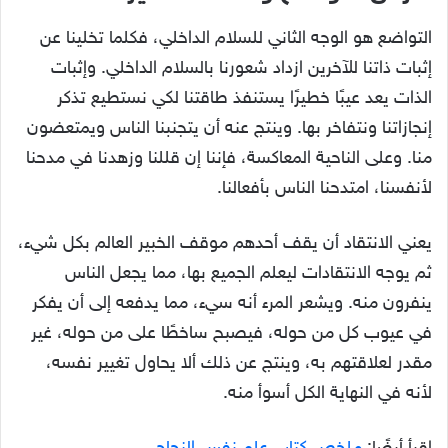
التواضع هو الوجه الثاني للسلام الداخلي، فكلما تخلينا عن
إثبات ذاتنا للآخرين ازداد شعورنا بالسلام الداخلي. وإثبات
الذات يعد عيبًا خطيرًا يستنفذ طاقتنا لكي نستطيع تذكر
إنجازاتنا ونتفاخر بها. وينتج عنه أن يتجنبنا الناس ويمتعضون
منا. وعلى الناحية المعاكسة، فإننا إن قللنا وزهدنا في مدحنا
لأنفسنا، امتدحنا الناس بأفعالنا.
يعني الانتقاد أن يقف أحدهم موقف الخبير العالم بكل شيء،
ثم يوجه الانتقادات ليعلم الجميع بها، مما يجعل الناس
ينفرون منه. ويشعر المرء أنه سيء، مما يدفعه إلى أن يفكر
في عيوب كل من حوله، فيصبح ساخطًا على من حوله، غير
مقدر لعلاقتهم به، وينتج عن ذلك ألا يحاول تغيير نفسه،
لأنه في النهاية الكل أسوأ منه.