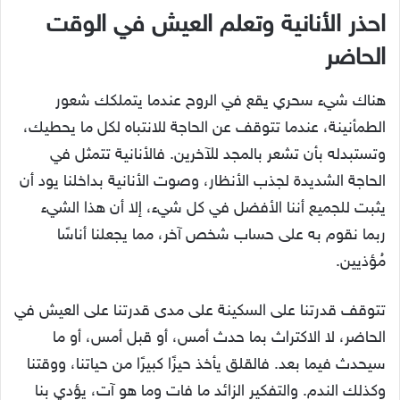
احذر الأنانية وتعلم العيش في الوقت
الحاضر
هناك شيء سحري يقع في الروح عندما يتملكك شعور
الطمأنينة، عندما تتوقف عن الحاجة للانتباه لكل ما يحطيك،
وتستبدله بأن تشعر بالمجد للآخرين. فالأنانية تتمثل في
الحاجة الشديدة لجذب الأنظار، وصوت الأنانية بداخلنا يود أن
يثبت للجميع أننا الأفضل في كل شيء، إلا أن هذا الشيء
ربما نقوم به على حساب شخص آخر، مما يجعلنا أناسًا
مُؤذيين.
تتوقف قدرتنا على السكينة على مدى قدرتنا على العيش في
الحاضر، لا الاكتراث بما حدث أمس، أو قبل أمس، أو ما
سيحدث فيما بعد. فالقلق يأخذ حيزًا كبيرًا من حياتنا، ووقتنا
وكذلك الندم. والتفكير الزائد ما فات وما هو آت، يؤدي بنا