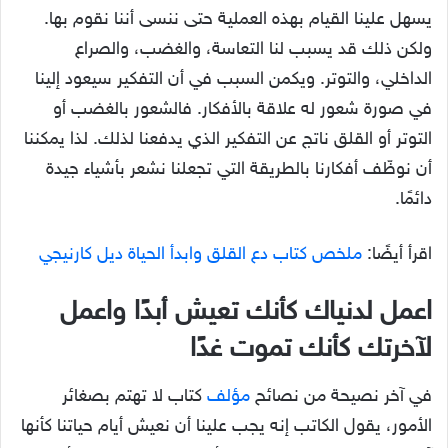
يسهل علينا القيام بهذه العملية حتى ننسى أننا نقوم بها.
ولكن ذلك قد يسبب لنا التعاسة، والغضب، والصراع
الداخلي، والتوتر. ويكمن السبب في أن التفكير سيعود إلينا
في صورة شعور له علاقة بالأفكار. فالشعور بالغضب أو
التوتر أو القلق ناتج عن التفكير الذي يدفعنا لذلك. لذا يمكننا
أن نوظّف أفكارنا بالطريقة التي تجعلنا نشعر بأشياء جيدة
دائمًا.
اقرأ أيضًا:
ملخص كتاب دع القلق وابدأ الحياة ديل كارنيجي
اعمل لدنياك كأنك تعيش أبدًا واعمل
لآخرتك كأنك تموت غدًا
في آخر نصيحة من نصائح
مؤلف
كتاب لا تهتم بصغائر
الأمور، يقول الكاتب إنه يجب علينا أن نعيش أيام حياتنا كأنها