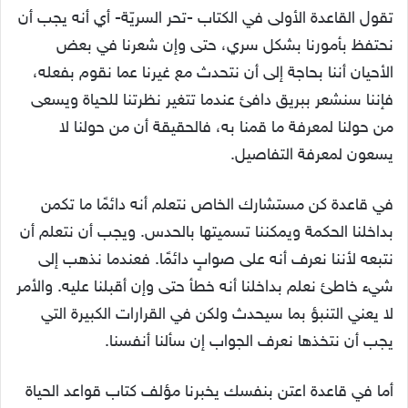
تقول القاعدة الأولى في الكتاب -تحر السريّة- أي أنه يجب أن
نحتفظ بأمورنا بشكل سري، حتى وإن شعرنا في بعض
الأحيان أننا بحاجة إلى أن نتحدث مع غيرنا عما نقوم بفعله،
فإننا سنشعر ببريق دافئ عندما تتغير نظرتنا للحياة ويسعى
من حولنا لمعرفة ما قمنا به، فالحقيقة أن من حولنا لا
يسعون لمعرفة التفاصيل.
في قاعدة كن مستشارك الخاص نتعلم أنه دائمًا ما تكمن
بداخلنا الحكمة ويمكننا تسميتها بالحدس. ويجب أن نتعلم أن
نتبعه لأننا نعرف أنه على صوابٍ دائمًا. فعندما نذهب إلى
شيء خاطئ نعلم بداخلنا أنه خطأ حتى وإن أقبلنا عليه. والأمر
لا يعني التنبؤ بما سيحدث ولكن في القرارات الكبيرة التي
يجب أن نتخذها نعرف الجواب إن سألنا أنفسنا.
أما في قاعدة اعتن بنفسك يخبرنا مؤلف كتاب قواعد الحياة