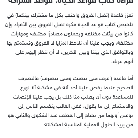
قراءة كتاب قواعد الحياة: قواعد الشراكة
تعزز قاعدة (تقبل الفروق واحتفِ بكل ما مشترك بينكما) في
تلخيص كتاب قواعد الحياة فكرة تقبل الفروق بين الأفراد وإن
كانوا من بيئات مختلفة ويحملون مصادرًا مختلفة ومهارات
مختلفة، ويجب علينا أن نلاحظ المزايا لا الفروق ونستمتع بها
وبالتوافق الذي بيننا وبين الآخرين، لا أن ننظر إليهم على
أنهم غرباء.
أما قاعدة (اعرف متى تنصت ومتى تتصرف) فالتصرف
الصحيح عندما يقص علينا أحد أنه في مشكلة ألا نهرع
للمساعدة دون أن يطلب منا ذلك بل يجب علينا الإنصات
والاستماع إلى ما يقول، ففي الغالب ينقسم الناس إلى
نوعين أولهما من يحتاج إلى العطف عند الشكوى والثاني هو
من يريد الحلول العملية المناسبة لمشكلته.