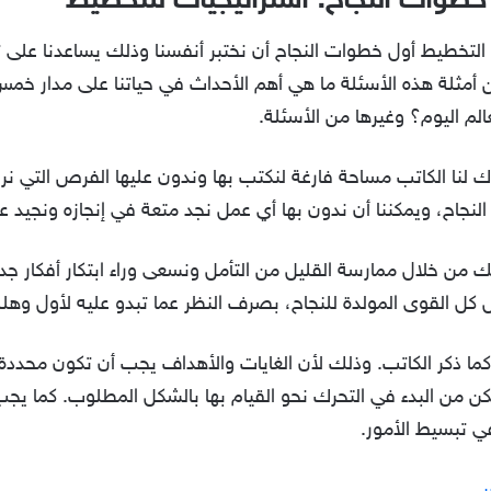
طوات النجاح: استراتيجيات للتخطيط
التخطيط أول خطوات النجاح أن نختبر أنفسنا وذلك يساعدنا على
 أمثلة هذه الأسئلة ما هي أهم الأحداث في حياتنا على مدار خم
الم اليوم؟ وغيرها من الأسئلة.
نا الكاتب مساحة فارغة لنكتب بها وندون عليها الفرص التي نراها
اح، ويمكننا أن ندون بها أي عمل نجد متعة في إنجازه ونجيد ع
ك من خلال ممارسة القليل من التأمل ونسعى وراء ابتكار أفكار ج
 القوى المولدة للنجاح، بصرف النظر عما تبدو عليه لأول وهلة 
 كما ذكر الكاتب. وذلك لأن الغايات والأهداف يجب أن تكون محد
كن من البدء في التحرك نحو القيام بها بالشكل المطلوب. كما يجب
ي تبسيط الأمور.