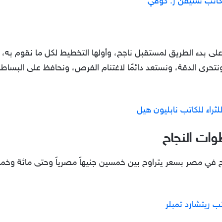
لكاتب ستيفن ر. كوڤي
لى بدء الطريق لمستقبل ناجح، وأولها التخطيط لكل ما نقوم به، و
ونتحرى الدقة، ونستعد دائمًا لاغتنام الفرص، ونحافظ على البسا
راء للكاتب نابليون هيل
ات النجاح
 في مصر بسعر يتراوح بين خمسين جنيهاً مصرياً وحتى مائة وخمس
تب ريتشارد تمبلر