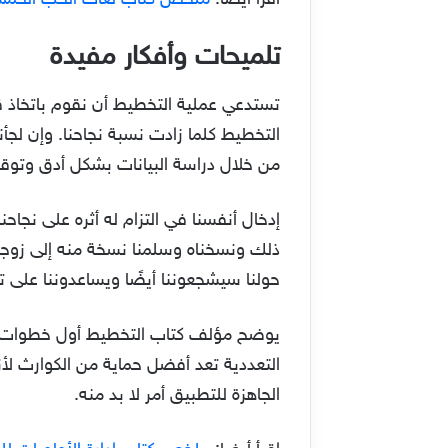
اقرأ أيضا:
ملخص كتاب لغات الحب الخم
تلميحات وأفكار مفيدة
تستدعي عملية التخطيط أن نقوم باتخاذ قر
التخطيط كلما زادت نسبة نجاحنا. وإن لجأن
من خلال دراسة البيانات بشكل أدق وتوقع 
إدخال أنفسنا في التزام له أثره على نجاحن
ذلك ونسخناه وسلمنا نسخة منه إلى زوجات
حولنا سيشجعوننا أيضًا ويساعدوننا على ت
يوضح مؤلف كتاب التخطيط أول خطوات النج
التعددية تعد أفضل حماية من الكوارث لأ
الجاهزة للتطبيق أمر لا بد منه.