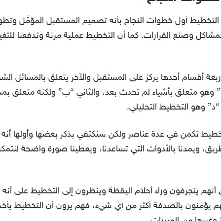
 التخطيط أول خطوات النجاح بأنه تصميم المستقبل المؤمَّل وتطوير
اكل وصنع القرارات. كما أن التخطيط عملية مرنة وتدفعنا للتغ
ربعة أقسام أحدها يركز على المستقبل والآخر يتعلق بالمسائل الشخص
“أ” وهو متعلق بأشياء لم تحدث بعد، والثاني “ب” ولكنه متعلق ب
 “د” وهو التخطيط التحليلي.
لتخطيط تكمن في عدة عناصر ولكن سنكتفي بذكر بعضها وأولها أنه 
طريق، ويمدنا بالأدوات التي تساعدنا، ويعطينا صورة واضحة لنتمكن
م ينجرفون وراء أحلام اليقظة وينظرون إلى التخطيط على أنه لا
ؤمنون بالصدفة أكثر من أي شيء، فهم يرون أن التخطيط يأخذ وق