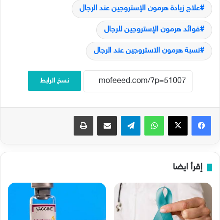
فيسبوك
‫X
واتساب
تيلقرام
مشاركة عبر البريد
طباعة
إقرأ ايضا
كيف تعمل لقاحات سرطان عنق
لقاح كورونا استرازينيكا
الرحم
AstraZeneca .. ما القصة؟
28 مارس, 2025
30 أبريل, 2024