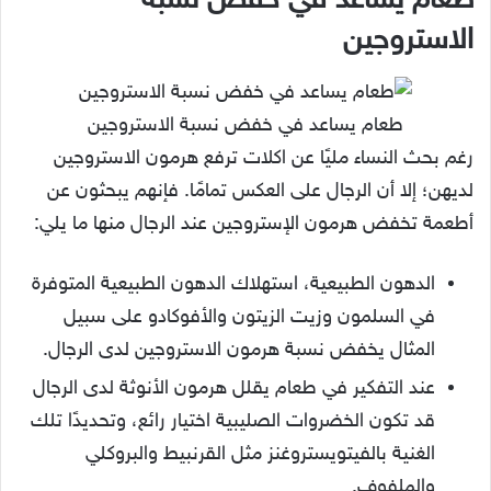
لديهن؛ إلا أن الرجال على العكس تمامًا. فإنهم يبحثون عن
أطعمة تخفض هرمون الإستروجين عند الرجال منها ما يلي:
الدهون الطبيعية، استهلاك الدهون الطبيعية المتوفرة
في السلمون وزيت الزيتون والأفوكادو على سبيل
المثال يخفض نسبة هرمون الاستروجين لدى الرجال.
عند التفكير في طعام يقلل هرمون الأنوثة لدى الرجال
قد تكون الخضروات الصليبية اختيار رائع، وتحديدًا تلك
الغنية بالفيتويستروغنز مثل القرنبيط والبروكلي
والملفوف.
الفطر، طعام يقلل هرمون الأنوثة لدى الرجال فإنه
فعال في تقليل نسبة هرمون الاستروجين الأنثوي لدى
الرجال.
الكركم، ذاع صيت الكركم والاستروجين جدًا؛ فإنه من
المضادات القوية للالتهابات والتي تحد من فرط هرمون