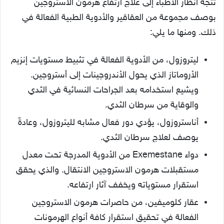
ويشيع استخدامه بعد الجراحات النسائية في الثدي
والوقاية من سرطان الثدي.
أناستروزول، يؤدي دور فعال مشابه لليتروزول، وعادةً
يوصف لعلاج سرطان الثدي.
دواء Exemestane من الأدوية المدرجة تحت معدل
مستقبلات هرمون الاستروجين الانتقال. والذي يحقق
استقرار مستوياته ويخفف آثار ارتفاعه.
عقار كلوميفين، من حاصرات هرمون الاستروجين
الفعالة في تحقيق استقرار كافة أنواع الهرمونات
الجنسية. ويعد فعالًا في خفض مستويات الاستروجين
عند الرجال.
بدائل الإستروجين، منها أدوية تثبيط هرمون
التستوستيرون.
الأعشاب والعلاج الطبيعي، منها البرسيم الأحمر،