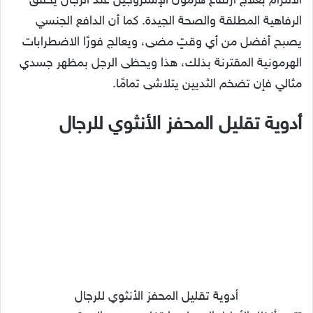
الالتزام بعلاج ارتفاع هرمون الإستروجين عند الرجال يحقق
الرفاهية المطلقة والصحة الجيدة. كما أن الدافع الجنسي
يصبح أفضل من أي وقتٍ مضى، ويعالج فورًا الاضطرابات
الهرمونية المقترنة بذلك، هذا ويحظى الرجل بمظهر جسدي
مثالي فإن تضخم الثديين يتلاشى تمامًا.
أدوية تقليل المحفز الأنثوي للرجال
أدوية تقليل المحفز الأنثوي للرجال
تتجه أنظار الأطباء إلى علاج ارتفاع هرمون الاستروجين
بوصف مجموعة من العقاقير والأدوية الطبية الفعالة في
ذلك. ومنها ما يلي:
ليتروزول، من الأدوية الفعالة في تثبيط مستويات إنزيم
الأروماتاز الذي يحول الأندروجينات إلى أستروجين.