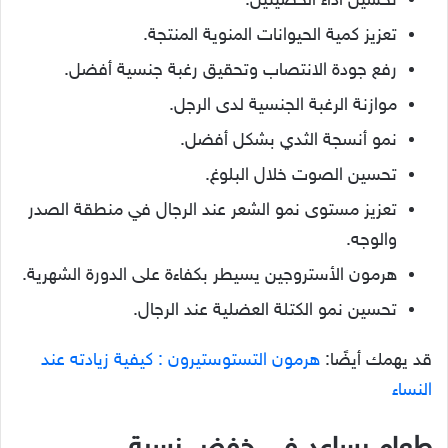
تحسين الصوت خلال البلوغ.
تعزيز مستوى نمو الشعر عند الرجال في منطقة الصدر
والوجه.
هرمون الأستروجين يسيطر بكفاءة على الدورة الشهرية.
تحسين نمو الكتلة العضلية عند الرجال.
قد يهمك أيضًا:
هرمون التستوستيرون : كيفية زيادته عند
النساء
طعام يساعد في خفض نسبة
الاستروجين
طعام يساعد في خفض نسبة الاستروجين
رغم بحث النساء مليًا عن اكلات ترفع هرمون الاستروجين