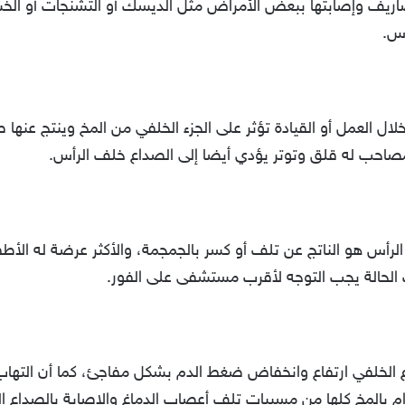
ضاريف وإصابتها ببعض الأمراض مثل الديسك أو التشنجات أو ال
أس.
ال العمل أو القيادة تؤثر على الجزء الخلفي من المخ وينتج عنها 
مصاحب له قلق وتوتر يؤدي أيضا إلى الصداع خلف الرأس.
رأس هو الناتج عن تلف أو كسر بالجمجمة، والأكثر عرضة له الأط
حالة يجب التوجه لأقرب مستشفى على الفور.
الخلفي ارتفاع وانخفاض ضغط الدم بشكل مفاجئ، كما أن التهاب ال
رام بالمخ كلها من مسببات تلف أعصاب الدماغ والإصابة بالصداع ا