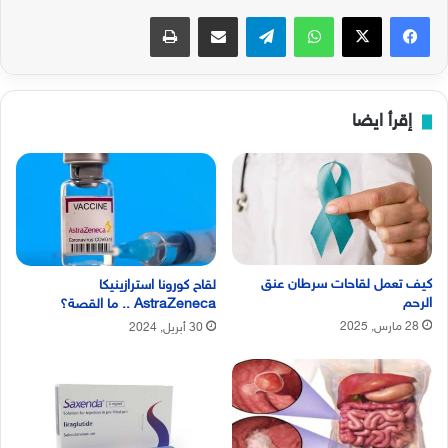
فيسبوك
‫X
واتساب
تيلقرام
مشاركة عبر البريد
طباعة
إقرأ ايضا
كيف تعمل لقاحات سرطان عنق
لقاح كورونا استرازينيكا
الرحم
AstraZeneca .. ما القصة؟
28 مارس, 2025
30 أبريل, 2024