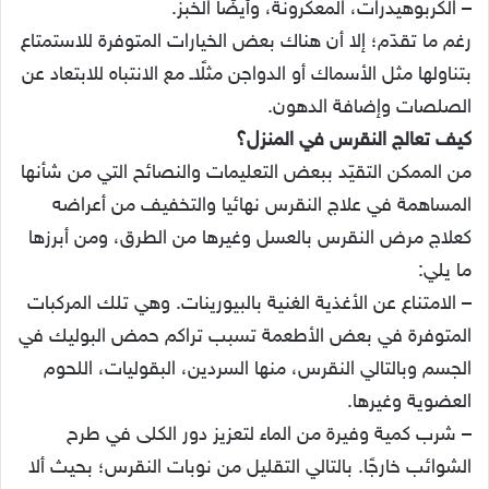
– الكربوهيدرات، المعكرونة، وأيضًا الخبز.
رغم ما تقدّم؛ إلا أن هناك بعض الخيارات المتوفرة للاستمتاع
بتناولها مثل الأسماك أو الدواجن مثلًاـ مع الانتباه للابتعاد عن
الصلصات وإضافة الدهون.
كيف تعالج النقرس في المنزل؟
من الممكن التقيّد ببعض التعليمات والنصائح التي من شأنها
المساهمة في علاج النقرس نهائيا والتخفيف من أعراضه
كعلاج مرض النقرس بالعسل وغيرها من الطرق، ومن أبرزها
ما يلي:
– الامتناع عن الأغذية الغنية بالبيورينات. وهي تلك المركبات
المتوفرة في بعض الأطعمة تسبب تراكم حمض البوليك في
الجسم وبالتالي النقرس، منها السردين، البقوليات، اللحوم
العضوية وغيرها.
– شرب كمية وفيرة من الماء لتعزيز دور الكلى في طرح
الشوائب خارجًا. بالتالي التقليل من نوبات النقرس؛ بحيث ألا