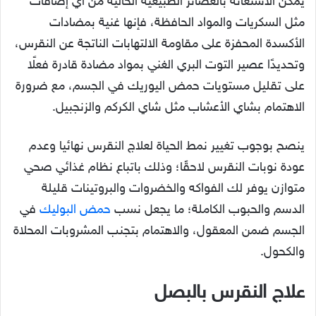
يمكن الاستعانة بالعصائر الطبيعية الخالية من أي إضافات
مثل السكريات والمواد الحافظة، فإنها غنية بمضادات
الأكسدة المحفزة على مقاومة الالتهابات الناتجة عن النقرس،
وتحديدًا عصير التوت البري الغني بمواد مضادة قادرة فعلًا
على تقليل مستويات حمض اليوريك في الجسم، مع ضرورة
الاهتمام بشاي الأعشاب مثل شاي الكركم والزنجبيل.
ينصح بوجوب تغيير نمط الحياة لعلاج النقرس نهائيا وعدم
عودة نوبات النقرس لاحقًا؛ وذلك باتباع نظام غذائي صحي
متوازن يوفر لك الفواكه والخضروات والبروتينات قليلة
الدسم والحبوب الكاملة؛ ما يجعل نسب
حمض البوليك
في
الجسم ضمن المعقول، والاهتمام بتجنب المشروبات المحلاة
والكحول.
علاج النقرس بالبصل