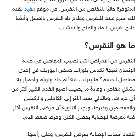
إهمال العلاج، إلا أن العديد من طرق العلاج الطبيعية
المتوفرة حاليًا للتخلص من النقرس. في موقع
مفيد
نقدم
لك أسرع علاج للنقرس وعلاج داء النقرس بالعسل وأيضًا
علاج نقرس بالماء والملح والأعشاب.
ما هو النقرس؟
النقرس من الأمراض التي تصيب المفاصل في جسم
الإنسان نتيجة تكدس بلورات حمض اليوريك في إحدى
مفاصل الجسم؟ ما يترتب عنه ألم حاد وتورّم واحمرار به
بشكلٍ مفاجئ، وعادةً ما يصيب إصبع القدم الكبير أكثر من
أي جزء آخر. وبالتالي يمتد الأثر إلى الكاحلين والركبتين
والمعصمين وغيرها، ويجدر التنويه أن مرضى النقرس أكثر
فئة معرضة للإصابة بحصى الكلى وفرط ضغط الدم.
تتعدد أسباب الإصابة بمرض النقرس؛ وعلى رأسها: