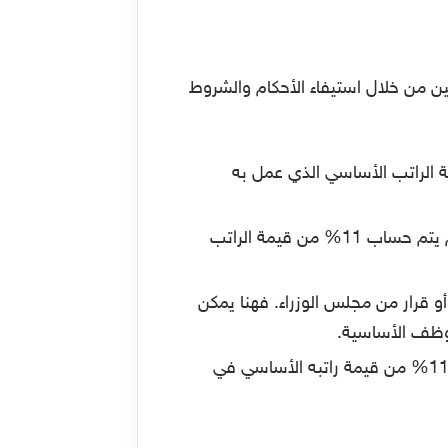
ين من خلال استيفاء الأحكام والشروط
وز مدة خدمته العشر أعوام فهو بذلك يستحق استلام 10% من قيمة الراتب الأساسي الذي عمل به
لكن إذا ترك الموظف العمل أو استقال، وتجاوزت مدة خدمته العشر سنوات لكنها لم تصل إلى 25 عام يتم حساب 11% من قيمة الراتب
 قرار من مجلس الوزراء. فهنا يمكن
وفي حال رجوع سبب الاستقالة إلى الزواج، فهنا يستحق الموظف استلام مكافأة نهاية الخدمة بنسبة 11% من قيمة راتبه الأساسي في