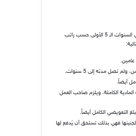
وفقاً لنظام العمل السعودي للقطاعات الخاصة يتم معرفة كيفية حساب مكافأة نهاية الخدمة بالسعودية في السنوات الـ 5 الأولى حسب راتب
لية:
عامين.
م تصل مدته إلى 5 سنوات.
ل أيضاً.
تلام المكافأة المادية الكاملة، ويلزم صاحب العمل
 التعويضي الكامل أيضاً.
ك العمل خلال 6 شهور من زواجها، أو 3 شهور من وضعها لجنينها فهي بذلك تستحق أن يَدفع لها