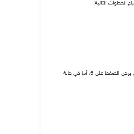
ع الخطوات التالية:
كتابة رقم 6، أو 4 وفقاً لحالة الاستقالة الخاصة بالموظف. على سبيل المثال (في حالة التقاعد المنتظم يرجى الضغط على 6، أما في حالة