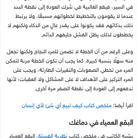
في السير، فيقع الغالبية في شَرك العودة إلى نقطة البدء
عندما لا يقومون بالتخطيط لخطواتهم مسبقًا، ولا يرتبط
ذلك بذكائهم فقد يكونوا على يقدر عالٍ من الذكاء ولكنهم لا
يخططون لذلك يظل الفشل حليفهم الدائم.
وعلى الرغم من أن الخطة لا تضمن للمرء النجاح ولكنها تجعل
منه سهلًا بنسبة كبيرة. كما يجب أن تكون الخطة مرنة لتمكن
المرء من تخطي الصعوبات والتغيرات الطارئة، ويجب على
المرء التركيز على الأهداف لا على المشاكل ولا العقبات؛ لأنها
تدفعهم إلى العودة إلى نقطة الصفر مرة أخرى.
اقرأ أيضا:
ملخص كتاب كيف تبيع أي شئ لأي إنسان
البقع العمياء في دماغك
يشبه الكاتب في ملخص كتاب
نظرية الفستق
البقع العمياء