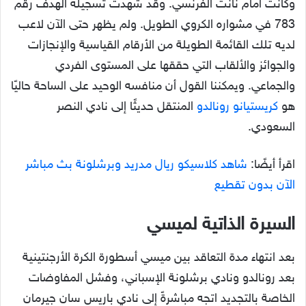
وكانت أمام نانت الفرنسي. وقد شهدت تسجيله الهدف رقم
783 في مشواره الكروي الطويل. ولم يظهر حتى الآن لاعب
لديه تلك القائمة الطويلة من الأرقام القياسية والإنجازات
والجوائز والألقاب التي حققها على المستوى الفردي
والجماعي. ويمكننا القول أن منافسه الوحيد على الساحة حاليًا
هو
كريستيانو رونالدو
المنتقل حديثًا إلى نادي النصر
السعودي.
اقرأ أيضًا:
شاهد كلاسيكو ريال مدريد وبرشلونة بث مباشر
الآن بدون تقطيع
السيرة الذاتية لميسي
بعد انتهاء مدة التعاقد بين ميسي أسطورة الكرة الأرجنتينية
بعد رونالدو ونادي برشلونة الإسباني، وفشل المفاوضات
الخاصة بالتجديد اتجه مباشرةً إلى نادي باريس سان جيرمان