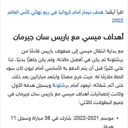
اقرأ أيضًا:
هدف نيمار أمام كرواتيا في ربع نهائي كأس العالم
2022
أهداف ميسي مع باريس سان جيرمان
مع بداية انتقال ميسي إلى صفوف باريس قادمًا من
برشلونة لم يكن في أفضل حالاته. ولم يكن جاهزًا بدنيًا، لذا
عاني كثيرًا قبل أن يتم الدفع به كأساسي أمام ليون كان سوء
الحظ ملازمًا له. حيث خرج مصابًا وابتعد مباراتين بعد ذلك
حتى أتم شفائه، ليعود أمام
برشلونة
ويسجل هدفه الأول.
وكانت إحصائيات أهداف ميسي مع باريس سان جيرمان في
جميع البطولات كالآتي:
موسم 2021-2022: شارك في 38 مباراة وسجل 11
هدفا.