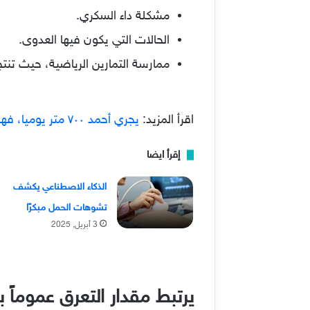
مشكلة داء السكري.
الحالات التي يكون فيها العدوى.
ممارسة التمارين الرياضية، حيث تنتج
اقرأ المزيد:
يجري أحمد ٧٠٠ متر يوميا، فهل من المعقول أنه يجري أكثر من ٥٠٠٠ متر خلال الأسبوع ؟ اذكر السبب
إقرأ ايضا
الذكاء الاصطناعي يكشف
تشوهات الحمل مبكرًا
3 أبريل, 2025
يرتبط مقدار التعرق عموماً ب