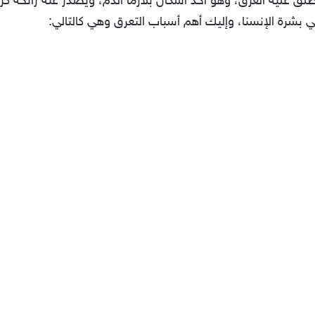
طلق عليه العرق، وهو أحد أشكال بلازما الدم، ويصدر عنه رائحة ك
ي بشرة الإنسنا، وإليك أهم أسباب التعرق وهي كالتالي: