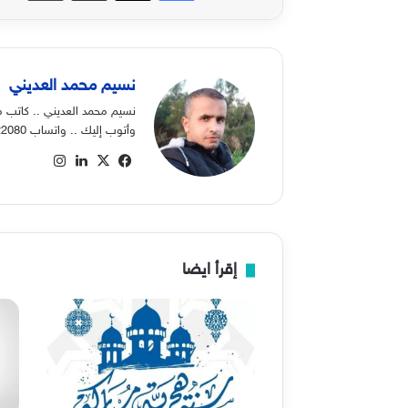
نسيم محمد العديني
نسيم محمد العديني .. كاتب م
وأتوب إليك .. واتساب 00970568822080
‫X
فيسبوك
لينكدإن
انستقرام
إقرأ ايضا