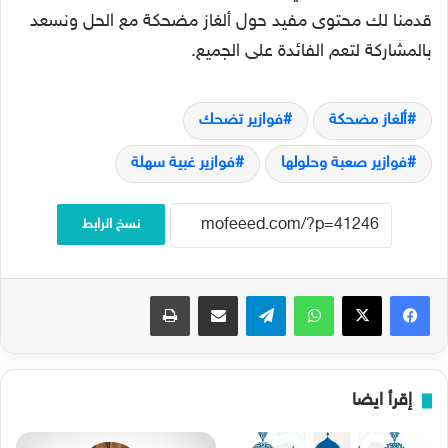
قدمنا لك محتوى مفيد حول ألغاز مضحكة مع الحل ونسعد
بالمشاركة لتعم الفائدة على الجميع.
ألغاز مضحكة
فوازير تضحك
فوازير صعبة وحلولها
فوازير غبية سهلة
نسخ الرابط
فيسبوك
‫X
واتساب
تيلقرام
مشاركة عبر البريد
طباعة
إقرأ ايضا