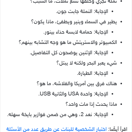
نملة تجري وخلفها تسع نملات، ما السبب؟
الإجابة: النملة جابت جون.
يطير في السماء وينير ويطفئ، ماذا يكون؟
الإجابة: حمامة لابسة حذاء بينور.
الكمبيوتر والاستريتش ما هو وجه التشابه بينهم؟
الإجابة: الإثنين يوضحون كل التفاصيل.
شيء يعبر البحر ولكنه لا يبتل؟
الإجابة: الطيارة.
هناك فرق بين أمريكا والفلاشه، ما هو؟
الإجابة: واحدة USA والثانية USB.
ماذا يحدث إذا مات واحد؟
الإجابة: نعد 2، وهي من ضمن فوازير بايخة سهله.
اقرأ أيضًا:
اختبار الشخصية للبنات عن طريق عدد من الأسئلة