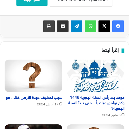
فيسبوك
‫X
واتساب
تيلقرام
مشاركة عبر البريد
طباعة
إقرأ ايضا
موعد بدء رأس السنة الهجرية 1446
سبب تصنيف دودة الأرض خنثى هو
وكم يوافق ميلادياً .. متى تبدأ السنة
17 أبريل, 2024
الهجرية؟
6 مايو, 2024