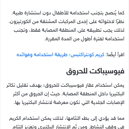
كما يُنصح بتجنب استخدامه للأطفال دون استشارة طبية.
نظرًا لاحتوائه على إحدى المركبات المشتقة من الكورتيزون.
لذلك يجب تطبيقه على المنطقة المصابة فقط، وتجنب
استخدامه لفترة أطول من المدة المقررة.
اقرأ أيضًا:
كريم كونتراكتبس؛ طريقة استخدامه وفوائده
فيوسيباكت للحروق
يمكن استخدام عقار فيوسيباكت للحروق؛ بهدف تقليل تكاثر
البكتيريا داخل المنطقة المصابة. حيث إن الحروق من أكثر
الإصابات الجلدية التي تكون معرضة لانتشار البكتيريا بها.
مما قد يؤدي إلى بطء التئامها، لذلك يمكن استخدام الكريم
في وقف النشاط. ومن ثَم الانتشار البكتيري وتعزيز التئام