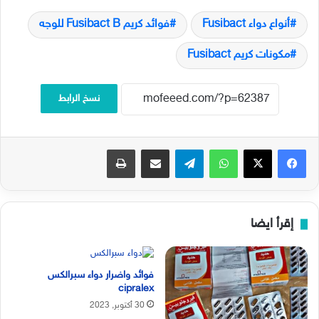
أنواع دواء Fusibact
فوائد كريم Fusibact B للوجه
مكونات كريم Fusibact
نسخ الرابط
فيسبوك
‫X
واتساب
تيلقرام
مشاركة عبر البريد
طباعة
إقرأ ايضا
فوائد واضرار دواء سبرالكس
cipralex
30 أكتوبر, 2023