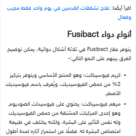
اقرأ أيضًا:
علاج تشققات القدمين في يوم واحد فقط مجرب
وفعال
أنواع دواء
Fusibact
يتوفر عقار Fusibact في ثلاثة أشكال دوائية، يمكن توضيح
الفرق بينهم على النحو التالي:-
كريم فيوسيباكت؛ وهو المنتج الأساسي ويتوفر بتركيز
2% من حمض الفيوسيديك، ويُعرف باسم فيوسيديك
الأصفر.
مرهم فيوسيباكت؛ يحتوي على فيوسيدات الصوديوم.
وهو إحدى المركبات المشتقة من حمض الفيوسيديك.
وله نفس التأثير على البشرة، ولكنه يختلف في طبيعة
امتصاص البشرة له. فضلًا عن استمرار آثاره لمدة أطول