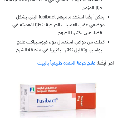
الحمامية، الالتهاب التماسي في الجلد، الأكزيما القرصية،
الحزاز المزمن.
يمكن أيضًا استخدام مرهم fusibact البني بشكل
موضعي عقب العمليات الجراحية؛ نظرًا لأهميته في
القضاء على بكتيريا الجروح.
كذلك من دواعي استعمال دواء فيوسيباكت علاج
البواسير، وتقليل تكاثر البكتيريا في منطقة الشرج.
اقرأ أيضًا:
علاج حرقة المعدة طبيعياً بالبيت