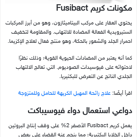
مكونات كريم
Fusibact
يحتوي العقار على مركب البيتاميثازون، وهو من أبرز المركبات
الستيرويدية الفعالة المضادة للالتهاب. والمقاومة لتخفيف
احمرار الجلد والشعور بالحكة، وهو منتج فعال لعلاج الإكزيما.
كما أنه يعتبر من المضادات الحيوية القوية؛ وذلك نظرًا
لاحتوائه على فيوسيدات الصوديوم. التي تعالج الالتهاب
الجلدي الناتج عن التعرض للبكتيريا.
اقرأ أيضًا:
علاج رائحة المهبل الكريهة للحامل وللمتزوجة
دواعي استعمال دواء فيوسيباكت
يعمل كريم Fusibact الأصفر 2% على وقف إنتاج البروتين
داخل الخلايا البكتيرية؛ مما ينجم عنه القضاء على بعض