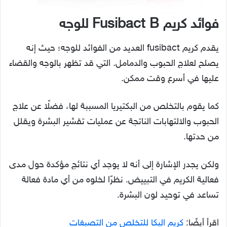
فوائد كريم Fus
bact B للوجه
i
يقدم كريم fusibact العديد من الفوائد للوجه؛ حيث إنه
يصلح لعلاج الحبوب والدمامل. التي قد تظهر بالوجه والقضاء
عليها في أسرع وقت ممكن.
كما يقوم بالتخلص من البكتيريا المسببة لها، فضلًا عن علاج
الحبوب والالتهابات الناتجة عن عمليات تقشير البشرة ويقلل
من حدتها.
ولكن يجدر الإشارة إلى أنه لا يوجد أي نتائج مؤكدة حول مدى
فعالية الكريم في التبييض. نظرًا لخلوه من أي مادة فعالة
تساعد في توحيد لون البشرة.
اقرأ أيضًا:
كريم اليكا للتخلص من التصبغات