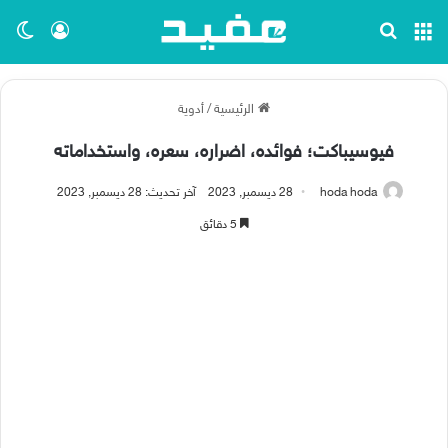
القائمة
بحث عن
تسجيل ا
الو
الرئيسية
/
أدوية
فيوسيباكت؛ فوائده، اضراره، سعره، واستخداماته
hoda hoda
28 ديسمبر, 2023
آخر تحديث: 28 ديسمبر, 2023
5 دقائق