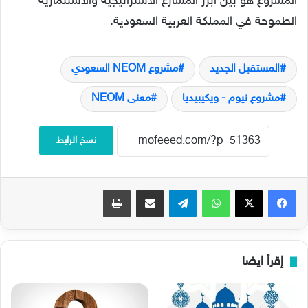
المشروع هو بين أبرز المشارع الاستراتيجية والاستثمارية
الطموحة في المملكة العربية السعودية.
المستقبل الجديد
مشروع NEOM السعودي
مشروع نيوم - ويكيبيديا
معنى NEOM
نسخ الرابط
فيسبوك
‫X
واتساب
تيلقرام
مشاركة عبر البريد
طباعة
إقرأ ايضا