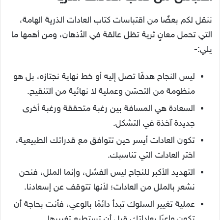
ننقل لكم بعضًا من اقتباسات كتاب العادات الذرية الهامة،
التي تحمل معانٍ ثرية تظل عالقة في الأذهان، ومن أهمها ما
يلي:-
ليس النجاح هدفًا تصل إليه أو خط نهاية نجتازه، بل هو
منظومة من التحسّن وعملية لا نهائية من التنقيح.
السعادة هي المسافة بين رغبة متحققة ورغبة أخرى
جديدة آخذة في التشكل.
تكون العادات أيسر حين تتوافق مع قدراتك الطبيعية،
اختر العادات التي تناسبك.
التهديد الأكبر للنجاح ليس الفشل، وإنما الملل، فنحن
نشعر بالملل من العادات؛ لأنها تتوقف عن إسعادنا.
عملية تغيير السلوك تبدأ دائمًا بالوعي، فأنت بحاجة أن
تكون واعيًا بعاداتك قبل أن تستطيع تغييرها.