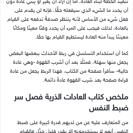
تنفيذ الخطة لبناء العادة، أما إن أراد أن يغير أو يبني عادة دون
أن يحدد ما الشيء الذي سيفعله حقًّا، فإنه لن يقدم على
فعل شيء من الأساس لأنه ينتظر صدفةً تدفعه على القيام
بالعادة، لذلك فيجب على المرء أن يحدد وقتًا معينًا ومكانًا
معيننًا يبدأ منه العادة ليستطيع القيام بها حقًا.
كما أن استخدام التسلسل في ربط الأحداث ببعضها البعض
يجعل منها سهلة، فمثلًا بعد أن أشرب القهوة -وهي عادة
حالية- سأقرأ صفحة من الكتاب، فهذا الربط يجعل من عادة
قراءة صفحة بعد شرب القهوة عادةً دائمة.
ملخص كتاب العادات الذرية فصل سر
ضبط النفس
من المتعارف عليه عن من لديهم قدرة كبيرة على ضبط
النفس أنهم لا يستخدمونه إلا بقدرٍ قليلٍ جدًّا، فالقيام