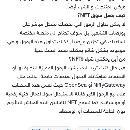
عرض المنتجات و الشراء أيضاً.
كيف يعمل سوق NFT؟
لا يمكن تداول الرموز التي تخصك بشكل مباشر على
بورصات التشفير. بل سوف تحتاج إلى منصة مختصة
تساعدك في تخزين و إصدار كذلك تداول هذه الرموز، و هي
موجودة بشكل شائع يمكنك فقط البحث عنها.
من أين يمكنني شراء NFTs؟
في حال كنت تريد البدء بشراء الرموز المميزة للتجارة بها أو
الاحتفاظ فبإمكانك الدخول لمنصات خاصة. بذلك مثل
NiftyGateway أو OpenSea حيث تعمل هذه المنصات
على بيع الرموز الغير قابلة للاستبدال سواء اعمال فنية رقمية
أو موسيقية. كما تسمح NFT للفنانين البيع المباشر لزبائنهم
دون الحاجة للمنصات أو الوسطاء.