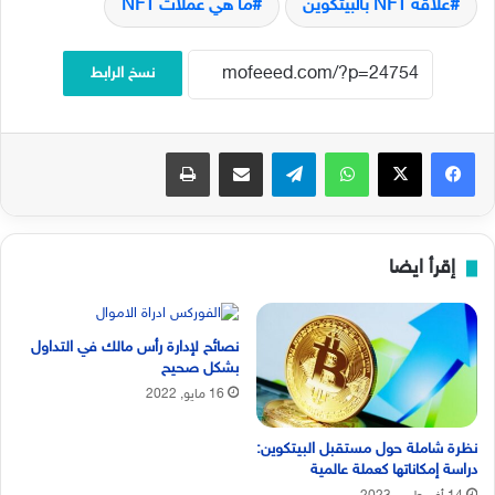
علاقة NFT بالبيتكوين
ما هي عملات NFT
نسخ الرابط
فيسبوك
‫X
واتساب
تيلقرام
مشاركة عبر البريد
طباعة
إقرأ ايضا
نصائح لإدارة رأس مالك في التداول
بشكل صحيح
16 مايو, 2022
نظرة شاملة حول مستقبل البيتكوين:
دراسة إمكاناتها كعملة عالمية