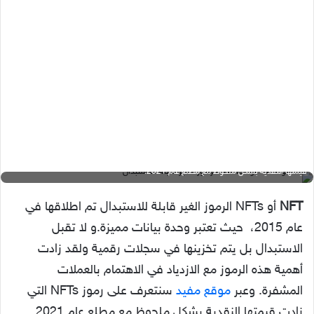
عبر موقع مفيد سنتعرف على NFT أو NFTs الرموز الغير قابلة للاستبدال التي زادت
قيمتها النقدية بشكل ملحوظ مع مطلع عام 2021.
NFT
أو NFTs الرموز الغير قابلة للاستبدال تم اطلاقها في
عام 2015، حيث تعتبر وحدة بيانات مميزة.و لا تقبل
الاستبدال بل يتم تخزينها في سجلات رقمية ولقد زادت
أهمية هذه الرموز مع الازدياد في الاهتمام بالعملات
المشفرة. وعبر
موقع مفيد
سنتعرف على رموز NFTs التي
زادت قيمتها النقدية بشكل ملحوظ مع مطلع عام 2021.