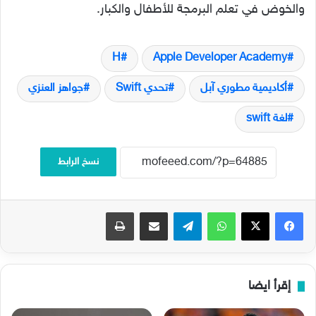
والخوض في تعلم البرمجة للأطفال والكبار.
H
Apple Developer Academy
أكاديمية مطوري آبل
تحدي Swift
جواهز العنزي
لغة swift
نسخ الرابط
فيسبوك
‫X
واتساب
تيلقرام
مشاركة عبر البريد
طباعة
إقرأ ايضا