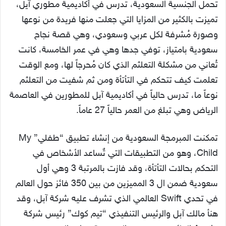
تحمل الجنسية السعودية، تدرس في أكاديمية مطوري آيل،
تميزت بالكثير من المزايا التي جعلت منها فريدة من نوعها
وصورة مُشرفة لكل عربي وسعودي، وهي قصة نجاح
سعودية بامتياز، توفي جدها وهي في عمر الخامسة، كانت
تُعاني من مشكلة التعلثم الذي كان مُحرجاً لها، ومع الوقت
تعلمت كيف تتحكم في التأتأة ومن ثم شفيت من التعلثم
نوعاً ما، تدرس حالياً في أكاديمية آبل للمطورين في العاصمة
الرياض وهي تبلغ من العمر حالياً 27 عاماً.
تمكنت المبرمجة السعودية من إنشاء تطبيق “طفلي” My
Child، وهو من التطبيقات التي تٌساعد الأشخاص في
التحكم بحالات التأتأة، وقد فازت بالمرتبة 3 وهي أول
سعودية ضمن ال 3 المميزين من بين 350 فائز حول العالم
في تحدي Swift العالمي الذي تشرف عليه شركة آبل، وقد
هنأ مالك آبل والرئيس التنفيذي “تيم كوك” رئيس شركة