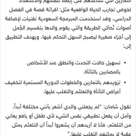
التمارين التي تساعدهم على إبطاء تنفسهم والاستعداد
لخوض تجارب الحياة الواقعية مثل: اقرائة قصة في الفصل
الدراسي، وقد استخدمت المبرمجة السعودية تقنيات لإضافة
أصوات تُحاكي الطريقة والتي يقوم والدها بتفسيم الجُمل
إلى أجزاء صغيرة ليصبح السهل التحكم فيها، ويهدف التطبيق
إلى:
تسهيل حالات التحدث والنطق عند الأشخاص
بالمصابين بالتأتأة.
تزويدهم بالتمارين والخطوات الدورية المستمرة لتخفيف
أعراض التأتأة والتعلثم والتغلب عليها.
تقول شامان: “لم يجعلني والدي أشعر بأنني مختلفة أبداً،
وآمل أن يفعل تطبيقي نفس الشيء لأي طفل أو يافع يعاني
من التلعثم، فأنا لا أريدهم أن يشعروا أبداً أن التلعثم يمثل
عقبة لا يمكنهم التغلب عليها.”