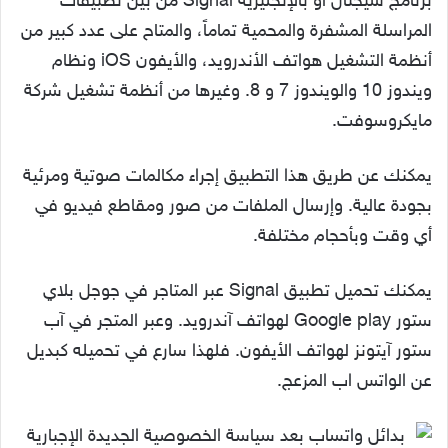
برنامج سيجنال أو بالإنجليزية Signal من بين تطبيقات
المراسلة المشفرة والمحمية تماماً، والمتاح على عدد كبير من
أنظمة التشغيل هواتف الأندرويد، والأيفون iOS ونظام
ويندوز 10 والويندوز 7 و 8. وغيرها من أنظمة تشغيل شركة
مايكروسوفت.
يمكنك عن طريق هذا التطبيق إجراء مكالمات صوتية ومرئية
بجودة عالية. وإرسال الملفات من صور ومقاطع فيديو في
أي وقت وبأحجام مختلفة.
يمكنك تحميل تطبيق Signal عبر المتاجر في جوجل بلاي
ستور Google play لهواتف آندرويد. وعبر المتجر في آب
ستور آيتونز لهواتف الأيفون. فلهذا سارع في تحميله كبديل
عن الواتس اب المزعج.