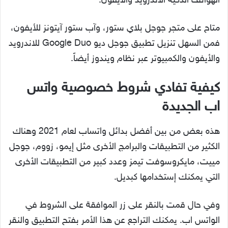
الهواتف الذكية الأندرويد والأيفون.
متاح على متجر جوجل بلاي ستور، وآب ستور آيتونز للأيفون،
فمن السهل تنزيل تطبيق جوجل ديو Google Duo للاندرويد
والأيفون والكمبيوتر عبر نظام ويندوز أيضاً.
كيفية تفادي شروط خصوصية واتس
اب الجديدة
هذه بعض من بين أفضل بدائل واتساب لعام 2021 وهناك
الكثير من التطبيقات والبرامج الأخرى مثل إيمو، زووم، جوجل
مييت، مايكروسوفت تيمز وعدد كبير من التطبيقات الأخرى
التي يمكنك إستخدامها كبديل.
وفي حال قمت بالنقر على زر الموافقة على الشروط في
الواتس اب. يمكنك التراجع عن هذا الأمر بفتح التطبيق والنقر