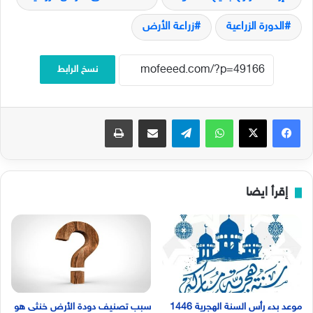
الدورة الزراعية
زراعة الأرض
نسخ الرابط
فيسبوك
‫X
واتساب
تيلقرام
مشاركة عبر البريد
طباعة
إقرأ ايضا
موعد بدء رأس السنة الهجرية 1446
سبب تصنيف دودة الأرض خنثى هو